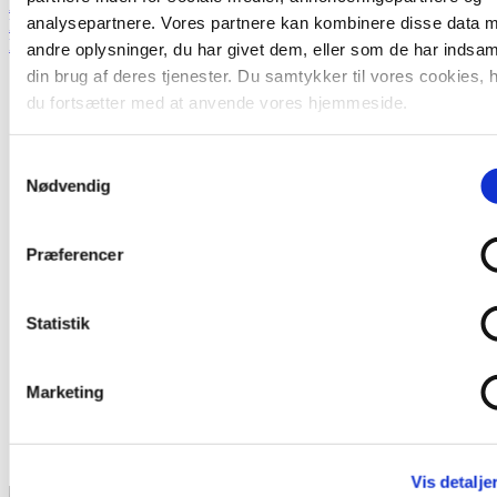
Arbejdsmiljørepræsentant
analysepartnere. Vores partnere kan kombinere disse data 
Medarbejdervalgt i bestyrelsen
ESU-repræsentant
andre oplysninger, du har givet dem, eller som de har indsaml
din brug af deres tjenester. Du samtykker til vores cookies, 
Løn
du fortsætter med at anvende vores hjemmeside.
Overenskomst
Samarbejde
Arbejdsmiljø
Tillidsvalgte
Samtykkevalg
Nødvendig
CO-Magasinet
Kontakt
Om CO-industri
Præferencer
Pjecer og overenskomster
Arrangementer
Nyheder
Presse
Statistik
Ledige job
Log ind
Marketing
Medlemsservice (login)
Serviceportalen (for forbund)
Nyhedsbrev
In English
Vis detalje