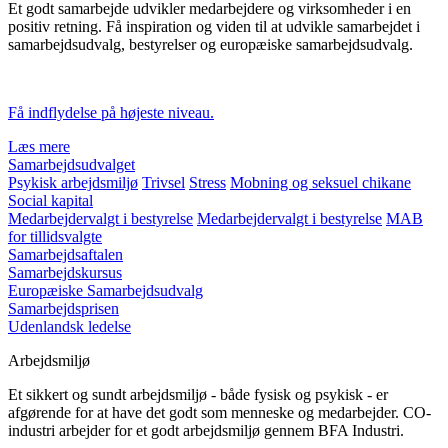
Et godt samarbejde udvikler medarbejdere og virksomheder i en
positiv retning. Få inspiration og viden til at udvikle samarbejdet i
samarbejdsudvalg, bestyrelser og europæiske samarbejdsudvalg.
Få indflydelse på højeste niveau.
Læs mere
Samarbejdsudvalget
Psykisk arbejdsmiljø
Trivsel
Stress
Mobning og seksuel chikane
Social kapital
Medarbejdervalgt i bestyrelse
Medarbejdervalgt i bestyrelse
MAB
for tillidsvalgte
Samarbejdsaftalen
Samarbejdskursus
Europæiske Samarbejdsudvalg
Samarbejdsprisen
Udenlandsk ledelse
Arbejdsmiljø
Et sikkert og sundt arbejdsmiljø - både fysisk og psykisk - er
afgørende for at have det godt som menneske og medarbejder. CO-
industri arbejder for et godt arbejdsmiljø gennem BFA Industri.