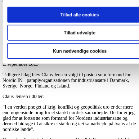
ARTIKLER & NYHEDER
Tillad alle cookies
Claus Jensen genvalgt som formand for en million industriansatte
Endnu en gang er formand for CO-industri og forbundsformand i
Tillad udvalgte
Dansk Metal, Claus Jensen, valgt til at stå i spidsen for mere end en
million industriansatte i de nordiske lande.
Kun nødvendige cookies
SIDST REDIGERET
2. september 2025
Tidligere i dag blev Claus Jensen valgt til posten som formand for
Nordic IN - paraplyorganisationen for industriansatte i Danmark,
Sverige, Norge, Finland og Island.
Claus Jensen udtaler:
”I en verden præget af krig, konflikt og geopolitisk uro er der mere
end nogensinde brug for et stærkt nordisk samarbejde. Derfor er jeg
glad for at fortsætte som formand for Nordens industriansatte og
dermed bidrage til at sikre et stærkt og tæt samarbejde på tværs af de
nordiske lande”.