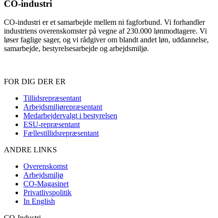
CO-industri
CO-industri er et samarbejde mellem ni fagforbund. Vi forhandler
industriens overenskomster på vegne af 230.000 lønmodtagere. Vi
løser faglige sager, og vi rådgiver om blandt andet løn, uddannelse,
samarbejde, bestyrelsesarbejde og arbejdsmiljø.
FOR DIG DER ER
Sidefod
Tillidsrepræsentant
Arbejdsmiljørepræsentant
Medarbejdervalgt i bestyrelsen
ESU-repræsentant
Fællestillidsrepræsentant
ANDRE LINKS
Overenskomst
Arbejdsmiljø
CO-Magasinet
Privatlivspolitik
In English
CO-Industri