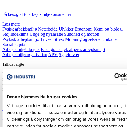
Få besøg af to arbejdsmiljøkonsulenter
Læs mere
Fysisk arbejdsmiljø
Natarbejde
Ulykker
Ergonomi
Kemi og biologi
Støj
Indeklima
Unge og nyansatte
Sundhed og motion
Psykisk arbejdsmiljø
Trivsel
Stress
Mobning og seksuel chikane
Social kapital
Arbejdsmiljøarbejdet
Få et gratis tjek af jeres arbejdsmiljø
Arbejdsmiljøorganisation
APV
Sygefravær
Tillidsvalgte
Bliv klogere på valg af tillidsvalgte, deres opgaver, uddannelse og
muligheder. Det gælder tillidsrepræsentanter,
arbejdsmiljørepræsentanter, medarbejdervalgte i bestyrelser og ESU-
repræsentanter.
Denne hjemmeside bruger cookies
Vi bruger cookies til at tilpasse vores indhold og annoncer, til
Ny tillidsrepræsentant - bliv klar til samarbejdet
vise dig funktioner til sociale medier og til at analysere vores 
Læs mere
Vi deler også oplysninger om din brug af vores website med
Tillidsrepræsentant
partnere inden for sociale medier, annonceringspartnere og