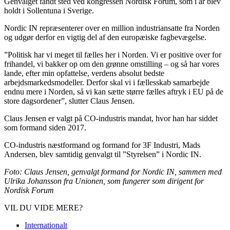
Genvalget fandt sted ved kongressen Nordisk Forum, som i år blev
holdt i Sollentuna i Sverige.
Nordic IN repræsenterer over en million industriansatte fra Norden
og udgør derfor en vigtig del af den europæiske fagbevægelse.
”Politisk har vi meget til fælles her i Norden. Vi er positive over for
frihandel, vi bakker op om den grønne omstilling – og så har vores
lande, efter min opfattelse, verdens absolut bedste
arbejdsmarkedsmodeller. Derfor skal vi i fællesskab samarbejde
endnu mere i Norden, så vi kan sætte større fælles aftryk i EU på de
store dagsordener”, slutter Claus Jensen.
Claus Jensen er valgt på CO-industris mandat, hvor han har siddet
som formand siden 2017.
CO-industris næstformand og formand for 3F Industri, Mads
Andersen, blev samtidig genvalgt til ”Styrelsen” i Nordic IN.
Foto: Claus Jensen, genvalgt formand for Nordic IN, sammen med
Ulrika Johansson fra Unionen, som fungerer som dirigent for
Nordisk Forum
VIL DU VIDE MERE?
Internationalt