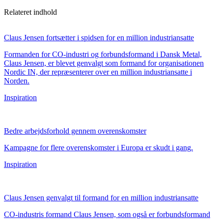
Relateret indhold
Claus Jensen fortsætter i spidsen for en million industriansatte
Formanden for CO-industri og forbundsformand i Dansk Metal,
Claus Jensen, er blevet genvalgt som formand for organisationen
Nordic IN, der repræsenterer over en million industriansatte i
Norden.
Inspiration
Bedre arbejdsforhold gennem overenskomster
Kampagne for flere overenskomster i Europa er skudt i gang.
Inspiration
Claus Jensen genvalgt til formand for en million industriansatte
CO-industris formand Claus Jensen, som også er forbundsformand