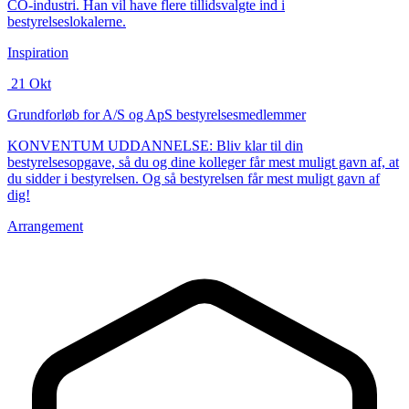
CO-industri. Han vil have flere tillidsvalgte ind i
bestyrelseslokalerne.
Inspiration
21
Okt
Grundforløb for A/S og ApS bestyrelsesmedlemmer
KONVENTUM UDDANNELSE: Bliv klar til din
bestyrelsesopgave, så du og dine kolleger får mest muligt gavn af, at
du sidder i bestyrelsen. Og så bestyrelsen får mest muligt gavn af
dig!
Arrangement