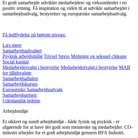
Et godt samarbejde udvikler medarbejdere og virksomheder i en
positiv retning. Få inspiration og viden til at udvikle samarbejdet i
samarbejdsudvalg, bestyrelser og europæiske samarbejdsudvalg.
Få indflydelse på højeste niveau.
Læs mere
Samarbejdsudvalget
Psykisk arbejdsmiljø
Trivsel
Stress
Mobning og seksuel chikane
Social kapital
Medarbejdervalgt i bestyrelse
Medarbejdervalgt i bestyrelse
MAB
for tillidsvalgte
Samarbejdsaftalen
Samarbejdskursus
Europæiske Samarbejdsudvalg
Samarbejdsprisen
Udenlandsk ledelse
Arbejdsmiljø
Et sikkert og sundt arbejdsmiljø - både fysisk og psykisk - er
afgørende for at have det godt som menneske og medarbejder. CO-
industri arbejder for et godt arbejdsmiljø gennem BFA Industri.