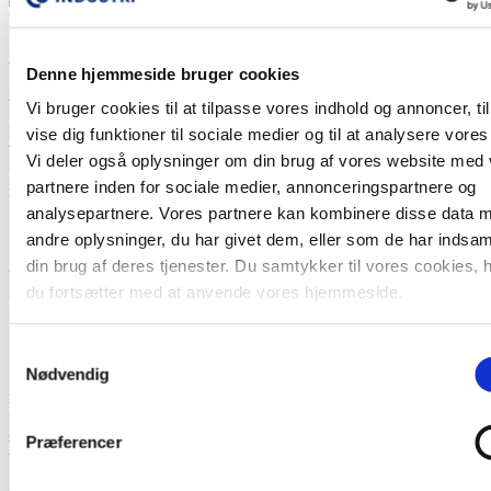
Fotograf: Konventum
ARTIKLER & NYHEDER
Denne hjemmeside bruger cookies
A/S-uddannelse har fået en opdatering – kunne du også bruge en?
Vi bruger cookies til at tilpasse vores indhold og annoncer, til
Konventums grundforløb for A/S- og APS-bestyrelsesmedlemmer er
vise dig funktioner til sociale medier og til at analysere vores 
blevet pudset af, strammet op og moderniseret. Du kan melde dig til
Vi deler også oplysninger om din brug af vores website med
forløbet nu, hvis du også trænger til at stå skarpere i din rolle som
partnere inden for sociale medier, annonceringspartnere og
medarbejdervalgt bestyrelsesmedlem.
analysepartnere. Vores partnere kan kombinere disse data 
SIDST REDIGERET
andre oplysninger, du har givet dem, eller som de har indsaml
din brug af deres tjenester. Du samtykker til vores cookies, 
23. juni 2026
du fortsætter med at anvende vores hjemmeside.
Relevant for dig hvis du er
MAB
Samtykkevalg
Nødvendig
Som medarbejdervalgt bestyrelsesmedlem skal du kunne andet og
mere end selskabsloven og din tavshedspligt. Du skal også kunne
fungere godt sammen med de øvrige bestyrelsesmedlemmer, turde
stille de rigtige spørgsmål og ikke mindst kunne være dine kollegers
Præferencer
talerør ind til de centrale beslutningstagere.