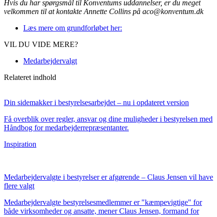
Hvis du har spørgsmål til Konventums uddannelser, er du meget
velkommen til at kontakte Annette Collins på aco@konventum.dk
Læs mere om grundforløbet her:
VIL DU VIDE MERE?
Medarbejdervalgt
Relateret indhold
Din sidemakker i bestyrelsesarbejdet – nu i opdateret version
Få overblik over regler, ansvar og dine muligheder i bestyrelsen med
Håndbog for medarbejderrepræsentanter.
Inspiration
Medarbejdervalgte i bestyrelser er afgørende – Claus Jensen vil have
flere valgt
Medarbejdervalgte bestyrelsesmedlemmer er "kæmpevigtige" for
både virksomheder og ansatte, mener Claus Jensen, formand for