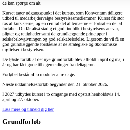
de kan spørge om alt.
Kurset tager udgangspunkt i det kursus, som Konventum tidligere
udbød til medarbejdervalgte bestyrelsesmedlemmer. Kurset fik stor
ros af kursisterne, og en central del af temaerne er fortsat en del af
forløbet. Du får altså stadig et godt indblik i bestyrelsens ansvar,
pligter og rettigheder samt de grundlæggende principper i
selskabslovgivningen og god selskabsledelse. Ligesom du vil få en
god grundlæggende forståelse af de strategiske og økonomiske
drøftelser i bestyrelsen.
De første forløb af det nye grundforløb blev afholdt i april og maj i
år og har fået gode tilbagemeldinger fra deltagerne.
Forløbet består af to moduler a tre dage.
Næste uddannelsesforløb begynder den 21. oktober 2026.
I 2027 udbydes kurset i to omgange med opstart henholdsvis 14.
april og 27. oktober.
Læs mere og tilmeld dig her
Grundforløb