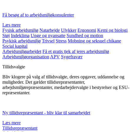
Få besøg af to arbejdsmiljøkonsulenter
Læs mere
Fysisk arbejdsmiljø
Natarbejde
Ulykker
Ergonomi
Kemi og biologi
Støj
Indeklima
Unge og nyansatte
Sundhed og motion
Psykisk arbejdsmiljø
Trivsel
Stress
Mobning og seksuel chikane
Social kapital
Arbejdsmiljøarbejdet
Få et gratis tjek af jeres arbejdsmiljø
Arbejdsmiljøorganisation
APV
Sygefravær
Tillidsvalgte
Bliv klogere på valg af tillidsvalgte, deres opgaver, uddannelse og
muligheder. Det gælder tillidsrepræsentanter,
arbejdsmiljørepræsentanter, medarbejdervalgte i bestyrelser og ESU-
repræsentanter.
Ny tillidsrepræsentant - bliv klar til samarbejdet
Læs mere
Tillidsrepræsentant