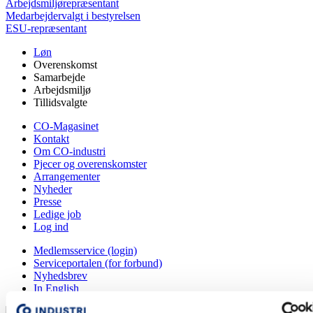
Arbejdsmiljørepræsentant
Medarbejdervalgt i bestyrelsen
ESU-repræsentant
Løn
Overenskomst
Samarbejde
Arbejdsmiljø
Tillidsvalgte
CO-Magasinet
Kontakt
Om CO-industri
Pjecer og overenskomster
Arrangementer
Nyheder
Presse
Ledige job
Log ind
Medlemsservice (login)
Serviceportalen (for forbund)
Nyhedsbrev
In English