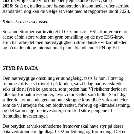
2025
: Øvrige store virksomheder (regnskabsklasse C stor)
2026
: Små og mellemstore børsnoterede virksomheder efter særlige
standarder, dog kan de vælge at vente med at rapportere indtil 2028.
Kilde: Erhvervsstyrelsen
Susanne Stormer var inviteret til CO-industris ESU-konference for
at øse af sin store viden om grøn omstilling og de nye ESG-krav.
Hun har arbejdet med bæredygtighed i store danske virksomheder
og på nationalt og internationalt plan i blandt andet FN og EU.
STYR PÅ DATA
Den bæredygtige omstilling er uundgåelig, fastslår hun. Først og
fremmest driver vi rovdrift på kloden, så vi i dag har overskredet
seks af de ni fysiske grænser, som jorden har. Vi risikerer derfor at
løbe tør for naturressourcer, hvis vi fortsætter som hidtil. Samtidig
stiller de kommende generationer skrappe krav til de virksomheder,
som de vil arbejde for, om biodiversitet, forbrug og klimabelastning,
og det samme gør de investorer, som skal sikre pengene til
fremtidige investeringer.
Det betyder, at virksomhederne fremover skal have styr på deres
data vedrørende miljøtiltag, CO2-udledning og forurening. Det er