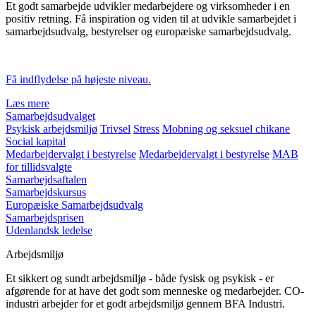
Et godt samarbejde udvikler medarbejdere og virksomheder i en
positiv retning. Få inspiration og viden til at udvikle samarbejdet i
samarbejdsudvalg, bestyrelser og europæiske samarbejdsudvalg.
Få indflydelse på højeste niveau.
Læs mere
Samarbejdsudvalget
Psykisk arbejdsmiljø
Trivsel
Stress
Mobning og seksuel chikane
Social kapital
Medarbejdervalgt i bestyrelse
Medarbejdervalgt i bestyrelse
MAB
for tillidsvalgte
Samarbejdsaftalen
Samarbejdskursus
Europæiske Samarbejdsudvalg
Samarbejdsprisen
Udenlandsk ledelse
Arbejdsmiljø
Et sikkert og sundt arbejdsmiljø - både fysisk og psykisk - er
afgørende for at have det godt som menneske og medarbejder. CO-
industri arbejder for et godt arbejdsmiljø gennem BFA Industri.