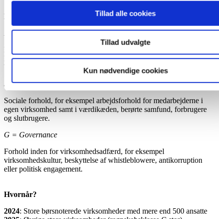
Tillad alle cookies
Hvad betyder ESG?
E = Environment
Tillad udvalgte
Miljø- og klimamæssige forhold, for eksempel CO2-udledning,
klimaændringer og -tilpasning, forurening, vand- og havressourcer,
biodiversitet, økosystemer og cirkulær økonomi.
Kun nødvendige cookies
S = Social
Sociale forhold, for eksempel arbejdsforhold for medarbejderne i
egen virksomhed samt i værdikæden, berørte samfund, forbrugere
og slutbrugere.
G = Governance
Forhold inden for virksomhedsadfærd, for eksempel
virksomhedskultur, beskyttelse af whistleblowere, antikorruption
eller politisk engagement.
Hvornår?
2024
: Store børsnoterede virksomheder med mere end 500 ansatte