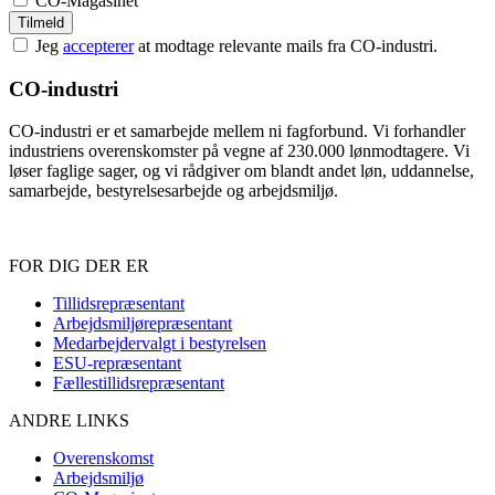
CO-Magasinet
Jeg
accepterer
at modtage relevante mails fra CO-industri.
CO-industri
CO-industri er et samarbejde mellem ni fagforbund. Vi forhandler
industriens overenskomster på vegne af 230.000 lønmodtagere. Vi
løser faglige sager, og vi rådgiver om blandt andet løn, uddannelse,
samarbejde, bestyrelsesarbejde og arbejdsmiljø.
FOR DIG DER ER
Sidefod
Tillidsrepræsentant
Arbejdsmiljørepræsentant
Medarbejdervalgt i bestyrelsen
ESU-repræsentant
Fællestillidsrepræsentant
ANDRE LINKS
Overenskomst
Arbejdsmiljø