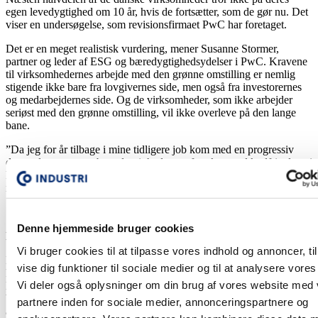
egen levedygtighed om 10 år, hvis de fortsætter, som de gør nu. Det
viser en undersøgelse, som revisionsfirmaet PwC har foretaget.
Det er en meget realistisk vurdering, mener Susanne Stormer,
partner og leder af ESG og bæredygtighedsydelser i PwC. Kravene
til virksomhedernes arbejde med den grønne omstilling er nemlig
stigende ikke bare fra lovgivernes side, men også fra investorernes
og medarbejdernes side. Og de virksomheder, som ikke arbejder
seriøst med den grønne omstilling, vil ikke overleve på den lange
bane.
”Da jeg for år tilbage i mine tidligere job kom med en progressiv
dagsorden om mere bæredygtighed, som for eksempel kødfrie dage i
kantinen, så gik det ikke sådan rigtig godt. Nu ser det ud til, at der er
nogen, som er begyndt at høre efter,” siger hun.
Denne hjemmeside bruger cookies
EN MERE BÆREDYGTIG FORRETNING
Vi bruger cookies til at tilpasse vores indhold og annoncer, til
Derfor kan virksomhederne også lige så godt omfavne de nye EU-
vise dig funktioner til sociale medier og til at analysere vores 
krav om bæredygtighedsrapportering og bruge dem til deres fordel.
Vi deler også oplysninger om din brug af vores website med
Kravet om ESG-rapportering betyder nemlig, at virksomhederne
bliver nødt til at tage deres påvirkning af mennesker og miljø
partnere inden for sociale medier, annonceringspartnere og
alvorligt og med data dokumenterer deres miljøaftryk og redegør for,