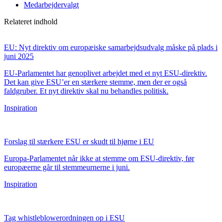
Medarbejdervalgt
Relateret indhold
EU: Nyt direktiv om europæiske samarbejdsudvalg måske på plads i
juni 2025
EU-Parlamentet har genoplivet arbejdet med et nyt ESU-direktiv.
Det kan give ESU’er en stærkere stemme, men der er også
faldgruber. Et nyt direktiv skal nu behandles politisk.
Inspiration
Forslag til stærkere ESU er skudt til hjørne i EU
Europa-Parlamentet når ikke at stemme om ESU-direktiv, før
europæerne går til stemmeurnerne i juni.
Inspiration
Tag whistleblowerordningen op i ESU