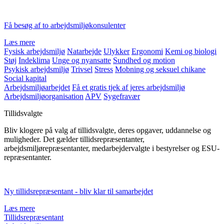
Få besøg af to arbejdsmiljøkonsulenter
Læs mere
Fysisk arbejdsmiljø
Natarbejde
Ulykker
Ergonomi
Kemi og biologi
Støj
Indeklima
Unge og nyansatte
Sundhed og motion
Psykisk arbejdsmiljø
Trivsel
Stress
Mobning og seksuel chikane
Social kapital
Arbejdsmiljøarbejdet
Få et gratis tjek af jeres arbejdsmiljø
Arbejdsmiljøorganisation
APV
Sygefravær
Tillidsvalgte
Bliv klogere på valg af tillidsvalgte, deres opgaver, uddannelse og
muligheder. Det gælder tillidsrepræsentanter,
arbejdsmiljørepræsentanter, medarbejdervalgte i bestyrelser og ESU-
repræsentanter.
Ny tillidsrepræsentant - bliv klar til samarbejdet
Læs mere
Tillidsrepræsentant