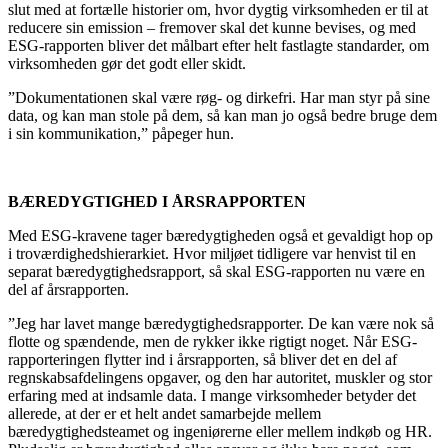
slut med at fortælle historier om, hvor dygtig virksomheden er til at
reducere sin emission – fremover skal det kunne bevises, og med
ESG-rapporten bliver det målbart efter helt fastlagte standarder, om
virksomheden gør det godt eller skidt.
”Dokumentationen skal være røg- og dirkefri. Har man styr på sine
data, og kan man stole på dem, så kan man jo også bedre bruge dem
i sin kommunikation,” påpeger hun.
BÆREDYGTIGHED I ÅRSRAPPORTEN
Med ESG-kravene tager bæredygtigheden også et gevaldigt hop op
i troværdighedshierarkiet. Hvor miljøet tidligere var henvist til en
separat bæredygtighedsrapport, så skal ESG-rapporten nu være en
del af årsrapporten.
”Jeg har lavet mange bæredygtighedsrapporter. De kan være nok så
flotte og spændende, men de rykker ikke rigtigt noget. Når ESG-
rapporteringen flytter ind i årsrapporten, så bliver det en del af
regnskabsafdelingens opgaver, og den har autoritet, muskler og stor
erfaring med at indsamle data. I mange virksomheder betyder det
allerede, at der er et helt andet samarbejde mellem
bæredygtighedsteamet og ingeniørerne eller mellem indkøb og HR.