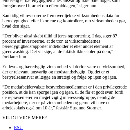
Pludselig er bæredygtighed alles ansvar og ikke bare noget, som
foregår ovre i hjørnet om eftermiddagen,” siger hun.
Samtidig vil revisorerne fremover tjekke virksomhedens data for
bæredygtighed efter i kortene og kontrollere, om virksomheden gør,
hvad den siger.
”Der bliver altså skabt tillid til jeres rapportering. I dag siger 87
procent af investorerne, at de tror, at virksomhedernes
bæredygtighedsrapporter indeholder et eller andet element af
greenwashing. Det vil sige, at de faktisk ikke stoler på dem,”
forklarer hun.
En leve- og bæredygtig virksomhed vil derfor være en virksomhed,
der er relevant, ansvarlig og modstandsdygtig. Og det er et
bestyrelsesansvar at lægge en strategi og følge op igen og igen.
”De medarbejdervalgte bestyrelsesmedlemmer er i den privilegerede
position, at de kan spørge igen og igen, til de får et godt svar, fordi
de repræsenterer en meget vigtig interessentgruppe, nemlig de
medarbejdere, der er på virksomheden og gerne vil have en
arbejdsplads også om 10 år,” fastslår Susanne Stormer.
VIL DU VIDE MERE?
ESU