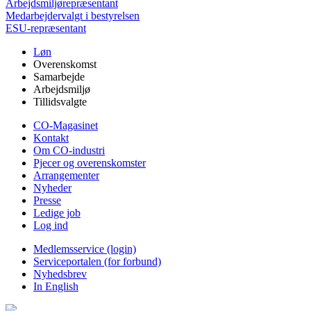
Arbejdsmiljørepræsentant
Medarbejdervalgt i bestyrelsen
ESU-repræsentant
Løn
Overenskomst
Samarbejde
Arbejdsmiljø
Tillidsvalgte
CO-Magasinet
Kontakt
Om CO-industri
Pjecer og overenskomster
Arrangementer
Nyheder
Presse
Ledige job
Log ind
Medlemsservice (login)
Serviceportalen (for forbund)
Nyhedsbrev
In English