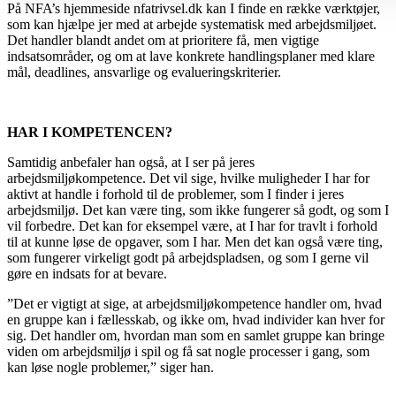
På NFA’s hjemmeside nfatrivsel.dk kan I finde en række værktøjer,
som kan hjælpe jer med at arbejde systematisk med arbejdsmiljøet.
Det handler blandt andet om at prioritere få, men vigtige
indsatsområder, og om at lave konkrete handlingsplaner med klare
mål, deadlines, ansvarlige og evalueringskriterier.
HAR I KOMPETENCEN?
Samtidig anbefaler han også, at I ser på jeres
arbejdsmiljøkompetence. Det vil sige, hvilke muligheder I har for
aktivt at handle i forhold til de problemer, som I finder i jeres
arbejdsmiljø. Det kan være ting, som ikke fungerer så godt, og som I
vil forbedre. Det kan for eksempel være, at I har for travlt i forhold
til at kunne løse de opgaver, som I har. Men det kan også være ting,
som fungerer virkeligt godt på arbejdspladsen, og som I gerne vil
gøre en indsats for at bevare.
”Det er vigtigt at sige, at arbejdsmiljøkompetence handler om, hvad
en gruppe kan i fællesskab, og ikke om, hvad individer kan hver for
sig. Det handler om, hvordan man som en samlet gruppe kan bringe
viden om arbejdsmiljø i spil og få sat nogle processer i gang, som
kan løse nogle problemer,” siger han.