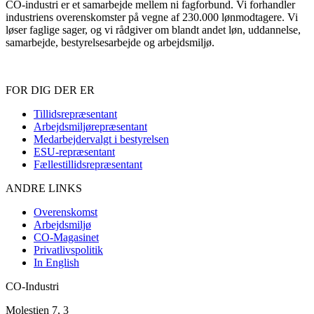
CO-industri er et samarbejde mellem ni fagforbund. Vi forhandler
industriens overenskomster på vegne af 230.000 lønmodtagere. Vi
løser faglige sager, og vi rådgiver om blandt andet løn, uddannelse,
samarbejde, bestyrelsesarbejde og arbejdsmiljø.
FOR DIG DER ER
Sidefod
Tillidsrepræsentant
Arbejdsmiljørepræsentant
Medarbejdervalgt i bestyrelsen
ESU-repræsentant
Fællestillidsrepræsentant
ANDRE LINKS
Overenskomst
Arbejdsmiljø
CO-Magasinet
Privatlivspolitik
In English
CO-Industri
Molestien 7, 3