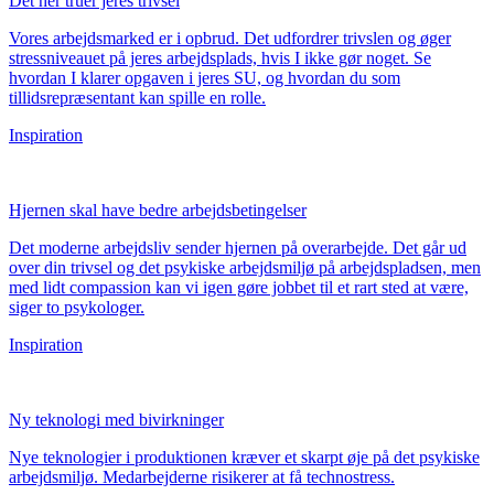
Det her truer jeres trivsel
Vores arbejdsmarked er i opbrud. Det udfordrer trivslen og øger
stressniveauet på jeres arbejdsplads, hvis I ikke gør noget. Se
hvordan I klarer opgaven i jeres SU, og hvordan du som
tillidsrepræsentant kan spille en rolle.
Inspiration
Hjernen skal have bedre arbejdsbetingelser
Det moderne arbejdsliv sender hjernen på overarbejde. Det går ud
over din trivsel og det psykiske arbejdsmiljø på arbejdspladsen, men
med lidt compassion kan vi igen gøre jobbet til et rart sted at være,
siger to psykologer.
Inspiration
Ny teknologi med bivirkninger
Nye teknologier i produktionen kræver et skarpt øje på det psykiske
arbejdsmiljø. Medarbejderne risikerer at få technostress.