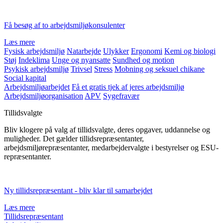
Få besøg af to arbejdsmiljøkonsulenter
Læs mere
Fysisk arbejdsmiljø
Natarbejde
Ulykker
Ergonomi
Kemi og biologi
Støj
Indeklima
Unge og nyansatte
Sundhed og motion
Psykisk arbejdsmiljø
Trivsel
Stress
Mobning og seksuel chikane
Social kapital
Arbejdsmiljøarbejdet
Få et gratis tjek af jeres arbejdsmiljø
Arbejdsmiljøorganisation
APV
Sygefravær
Tillidsvalgte
Bliv klogere på valg af tillidsvalgte, deres opgaver, uddannelse og
muligheder. Det gælder tillidsrepræsentanter,
arbejdsmiljørepræsentanter, medarbejdervalgte i bestyrelser og ESU-
repræsentanter.
Ny tillidsrepræsentant - bliv klar til samarbejdet
Læs mere
Tillidsrepræsentant