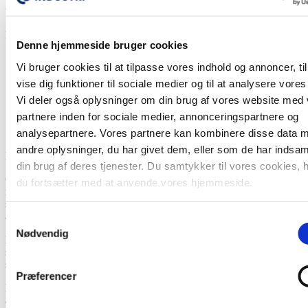
arbejdsmiljø
Positive faktorer i det psykiske arbejdsmiljø:
Denne hjemmeside bruger cookies
Indflydelse og inddragelse
Vi bruger cookies til at tilpasse vores indhold og annoncer, til
Ledelse
Samarbejdsrelationer på arbejdspladsen
vise dig funktioner til sociale medier og til at analysere vores 
Tillid og psykologisk tryghed
Vi deler også oplysninger om din brug af vores website med
Engagement i arbejdspladsen og oplevelse af mening i
partnere inden for sociale medier, annonceringspartnere og
arbejdet
Oplevelse af muligheden for at løse arbejdsopgaverne
analysepartnere. Vores partnere kan kombinere disse data 
andre oplysninger, du har givet dem, eller som de har indsaml
Kilde: Thomas Clausen
din brug af deres tjenester. Du samtykker til vores cookies, 
Og det er her, de seks positive faktorer kommer ind i billedet. De er
du fortsætter med at anvende vores hjemmeside.
nemlig katalysatorer for alt det ovenstående, og hvis de bare spiller,
så er der langt mindre risiko for, at vi udvikler stress af at gå på
arbejde.
Samtykkevalg
Nødvendig
Det er dem, som ledelsen og medarbejderne skal begynde at arbejde
systematisk med at styrke for at skabe en robust arbejdsplads uden
stress.
Præferencer
De skal altså kigge nærmere på, om alle føler, at de har indflydelse i
arbejdet, om alle kan se en mening i deres arbejde, om alle kan få