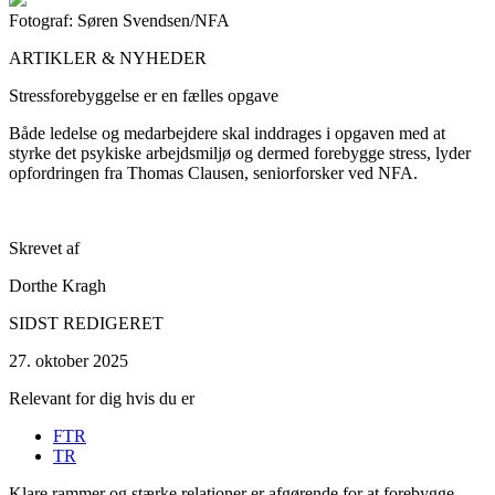
Fotograf: Søren Svendsen/NFA
ARTIKLER & NYHEDER
Stressforebyggelse er en fælles opgave
Både ledelse og medarbejdere skal inddrages i opgaven med at
styrke det psykiske arbejdsmiljø og dermed forebygge stress, lyder
opfordringen fra Thomas Clausen, seniorforsker ved NFA.
Skrevet af
Dorthe Kragh
SIDST REDIGERET
27. oktober 2025
Relevant for dig hvis du er
FTR
TR
Klare rammer og stærke relationer er afgørende for at forebygge