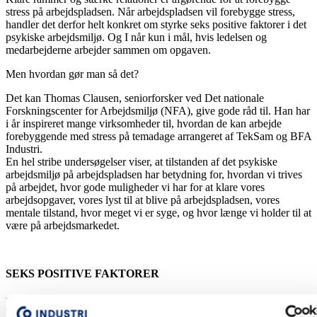
stress på arbejdspladsen. Når arbejdspladsen vil forebygge stress,
handler det derfor helt konkret om styrke seks positive faktorer i det
psykiske arbejdsmiljø. Og I når kun i mål, hvis ledelsen og
medarbejderne arbejder sammen om opgaven.
Men hvordan gør man så det?
Det kan Thomas Clausen, seniorforsker ved Det nationale
Forskningscenter for Arbejdsmiljø (NFA), give gode råd til. Han har
i år inspireret mange virksomheder til, hvordan de kan arbejde
forebyggende med stress på temadage arrangeret af TekSam og BFA
Industri.
En hel stribe undersøgelser viser, at tilstanden af det psykiske
arbejdsmiljø på arbejdspladsen har betydning for, hvordan vi trives
på arbejdet, hvor gode muligheder vi har for at klare vores
arbejdsopgaver, vores lyst til at blive på arbejdspladsen, vores
mentale tilstand, hvor meget vi er syge, og hvor længe vi holder til at
være på arbejdsmarkedet.
SEKS POSITIVE FAKTORER
Positive faktorer i det psykiske