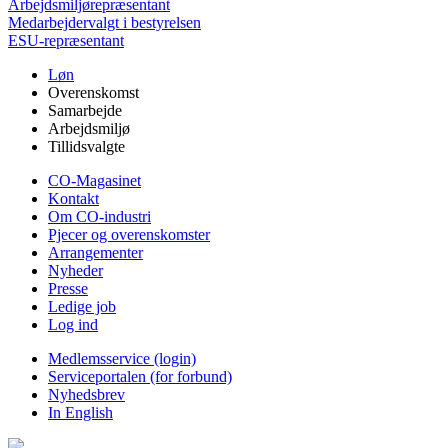
Arbejdsmiljørepræsentant
Medarbejdervalgt i bestyrelsen
ESU-repræsentant
Løn
Overenskomst
Samarbejde
Arbejdsmiljø
Tillidsvalgte
CO-Magasinet
Kontakt
Om CO-industri
Pjecer og overenskomster
Arrangementer
Nyheder
Presse
Ledige job
Log ind
Medlemsservice (login)
Serviceportalen (for forbund)
Nyhedsbrev
In English