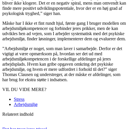
bliver ikke klogere. Det er en negativ spiral, mens man omvendt kan
finde mere positivt udviklingspotentiale, hvor der er en høj grad af
psykologisk tryghed,” siger han.
Måske har I ikke et fint rundt hjul, første gang I bruger modellen om
arbejdsmiljøkompetencer og forbinder jeres prikker, men de kan
udvikles hen ad vejen, som I arbejder systematisk med det psykiske
arbejdsmiljø, finder løsninger, implementerer dem og evaluerer dem.
”Arbejdsmiljø er noget, som man laver i samarbejde. Derfor er det
vigtigt at være opmærksom på, hvordan ser det ud med
arbejdsmiljøkompetencen i de forskellige afdelinger på jeres
arbejdsplads. Hvem kan gribe opgaven omkring det psykiske
arbejdsmiljø, og hvem er mere udfordret i forhold til det?” siger
Thomas Clausen og understreger, at der måske er afdelinger, som
har brug for ekstra støtte i indsatsen.
VIL DU VIDE MERE?
Stress
Arbejdsmiljø
Relateret indhold