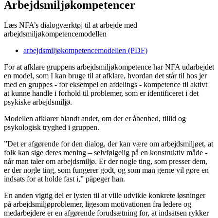
Arbejdsmiljøkompetencer
Læs NFA’s dialogværktøj til at arbejde med
arbejdsmiljøkompetencemodellen
arbejdsmiljøkompetencemodellen (PDF)
For at afklare gruppens arbejdsmiljøkompetence har NFA udarbejdet
en model, som I kan bruge til at afklare, hvordan det står til hos jer
med en gruppes - for eksempel en afdelings - kompetence til aktivt
at kunne handle i forhold til problemer, som er identificeret i det
psykiske arbejdsmiljø.
Modellen afklarer blandt andet, om der er åbenhed, tillid og
psykologisk tryghed i gruppen.
”Det er afgørende for den dialog, der kan være om arbejdsmiljøet, at
folk kan sige deres mening – selvfølgelig på en konstruktiv måde -
når man taler om arbejdsmiljø. Er der nogle ting, som presser dem,
er der nogle ting, som fungerer godt, og som man gerne vil gøre en
indsats for at holde fast i,” påpeger han.
En anden vigtig del er lysten til at ville udvikle konkrete løsninger
på arbejdsmiljøproblemer, ligesom motivationen fra ledere og
medarbejdere er en afgørende forudsætning for, at indsatsen rykker