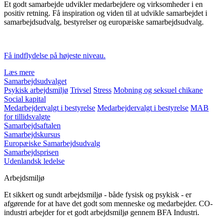
Et godt samarbejde udvikler medarbejdere og virksomheder i en
positiv retning. Få inspiration og viden til at udvikle samarbejdet i
samarbejdsudvalg, bestyrelser og europæiske samarbejdsudvalg.
Få indflydelse på højeste niveau.
Læs mere
Samarbejdsudvalget
Psykisk arbejdsmiljø
Trivsel
Stress
Mobning og seksuel chikane
Social kapital
Medarbejdervalgt i bestyrelse
Medarbejdervalgt i bestyrelse
MAB
for tillidsvalgte
Samarbejdsaftalen
Samarbejdskursus
Europæiske Samarbejdsudvalg
Samarbejdsprisen
Udenlandsk ledelse
Arbejdsmiljø
Et sikkert og sundt arbejdsmiljø - både fysisk og psykisk - er
afgørende for at have det godt som menneske og medarbejder. CO-
industri arbejder for et godt arbejdsmiljø gennem BFA Industri.